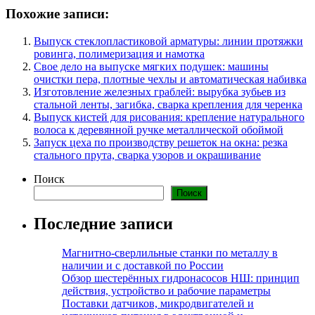
Похожие записи:
Выпуск стеклопластиковой арматуры: линии протяжки
ровинга, полимеризация и намотка
Свое дело на выпуске мягких подушек: машины
очистки пера, плотные чехлы и автоматическая набивка
Изготовление железных граблей: вырубка зубьев из
стальной ленты, загибка, сварка крепления для черенка
Выпуск кистей для рисования: крепление натурального
волоса к деревянной ручке металлической обоймой
Запуск цеха по производству решеток на окна: резка
стального прута, сварка узоров и окрашивание
Поиск
Поиск
Последние записи
Магнитно-сверлильные станки по металлу в
наличии и с доставкой по России
Обзор шестерённых гидронасосов НШ: принцип
действия, устройство и рабочие параметры
Поставки датчиков, микродвигателей и