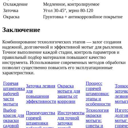
Охлаждение
Медленное, контролируемое
Заточка
Угол 30-45°, зерно 80-120
Окраска
Грунтовка + антикоррозийное покрытие
Заключение
Комбинирование технологических этапов — залог создания
надежной, долговечной и эффективной мотыг для рыхления.
Точное выполнение каждой стадии, контроль параметров и
правильный подбор материалов повышают качество
инструмента. Использование современных методов обработки
позволит существенно повысить его эксплуатационные
характеристики.
Горячая
Процесс
Заточка лезвия
Окраска
Тонко
штамповка
горячей
для
мотыги для
заточк
рабочей
штамповки:
повышения
защиты от
лезвия
части
этапы и
эффективности
коррозии
мотыг
мотыги
особенности
Выбор
Технология
Изгот
Преимущества
Инструменты
красок для
окраски
долго
горячей
для точной
окраски
мотыги:
мотыг
штамповки
заточки
садовой
советы и
горяч