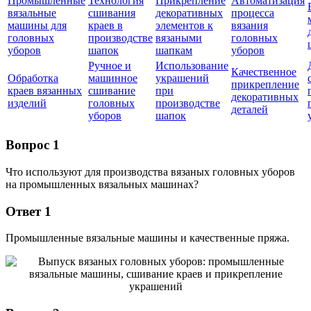
Промышленные
Технология
Прикрепление
Автоматизация
вязальные
сшивания
декоративных
процесса
машины для
краев в
элементов к
вязания
головных
производстве
вязаными
головных
уборов
шапок
шапкам
уборов
Ручное и
Использование
Качественное
Обработка
машинное
украшений
прикрепление
краев вязанных
сшивание
при
декоративных
изделий
головных
производстве
деталей
уборов
шапок
Вопрос 1
Что используют для производства вязаных головных уборов
на промышленных вязальных машинах?
Ответ 1
Промышленные вязальные машины и качественные пряжа.