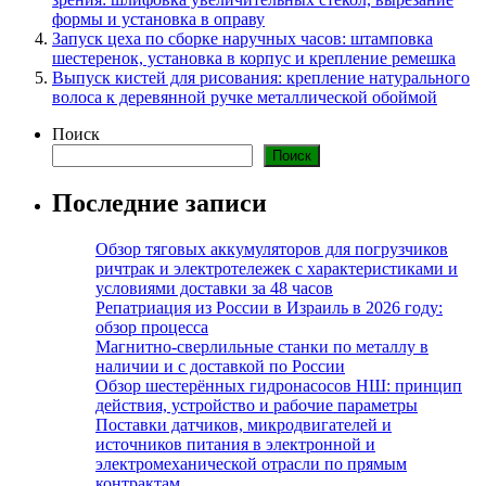
формы и установка в оправу
Запуск цеха по сборке наручных часов: штамповка
шестеренок, установка в корпус и крепление ремешка
Выпуск кистей для рисования: крепление натурального
волоса к деревянной ручке металлической обоймой
Поиск
Поиск
Последние записи
Обзор тяговых аккумуляторов для погрузчиков
ричтрак и электротележек с характеристиками и
условиями доставки за 48 часов
Репатриация из России в Израиль в 2026 году:
обзор процесса
Магнитно-сверлильные станки по металлу в
наличии и с доставкой по России
Обзор шестерённых гидронасосов НШ: принцип
действия, устройство и рабочие параметры
Поставки датчиков, микродвигателей и
источников питания в электронной и
электромеханической отрасли по прямым
контрактам