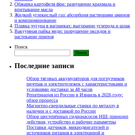
Обжарка картофеля фри: разрушение крахмала и
впитывание масла
Жидкий углекислый газ: абсорбция растворами аминов
и компримирование
Плавка чугуна в вагранках: выгорание углерода и шлак
Вакуумная пайка меди: разрушение оксидов и
растекание припоя
Поиск
Поиск
Последние записи
Обзор тяговых аккумуляторов для погрузчиков
ричтрак и электротележек с характеристиками и
условиями доставки за 48 часов
Репатриация из России в Израиль в 2026 году:
обзор процесса
Магнитно-сверлильные станки по металлу в
наличии и с доставкой по России
Обзор шестерённых гидронасосов НШ: принцип
действия, устройство и рабочие параметры
Поставки датчиков, микродвигателей и
источников питания в электронной и