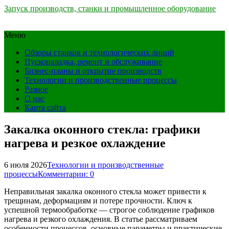
Запуск производств, станки и промышленное оборудование
Меню
Обзоры станков и технологических линий
Пусконаладка, ремонт и обслуживание
Бизнес-планы и открытие производств
Технологии и производственные процессы
Разное
О нас
Карта сайта
Закалка оконного стекла: графики
нагрева и резкое охлаждение
6 июля 2026
Технологии и производственные
процессы
Комментарии: 0
Неправильная закалка оконного стекла может привести к
трещинам, деформациям и потере прочности. Ключ к
успешной термообработке — строгое соблюдение графиков
нагрева и резкого охлаждения. В статье рассматриваем
особенности процессов, основные параметры и практические