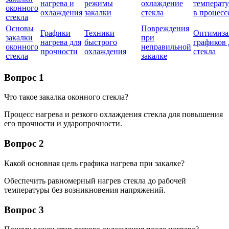
нагрева и
режимы
охлаждение
температ
оконного
охлаждения
закалки
стекла
в процесс
стекла
Основы
Повреждения
Графики
Техники
Оптимиза
закалки
при
нагрева для
быстрого
графиков 
оконного
неправильной
прочности
охлаждения
стекла
стекла
закалке
Вопрос 1
Что такое закалка оконного стекла?
Процесс нагрева и резкого охлаждения стекла для повышения
его прочности и ударопрочности.
Вопрос 2
Какой основная цель графика нагрева при закалке?
Обеспечить равномерный нагрев стекла до рабочей
температуры без возникновения напряжений.
Вопрос 3