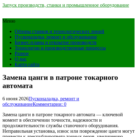
Запуск производств, станки и промышленное оборудование
Меню
Обзоры станков и технологических линий
Пусконаладка, ремонт и обслуживание
Бизнес-планы и открытие производств
Технологии и производственные процессы
Разное
О нас
Карта сайта
Замена цанги в патроне токарного
автомата
6 июня 2026
Пусконаладка, ремонт и
обслуживание
Комментарии: 0
Замена цанги в патроне токарного автомата — ключевой
момент в обеспечении точности, надежности и
продолжительности службы станочного оборудования.
Неправильная установка, износ или повреждение цанги могут
привести к дреспублирответо точных резов, увеличению