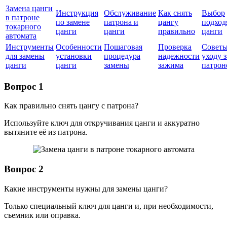
Замена цанги
Инструкция
Обслуживание
Как снять
Выбор
в патроне
по замене
патрона и
цангу
подход
токарного
цанги
цанги
правильно
цанги
автомата
Инструменты
Особенности
Пошаговая
Проверка
Советы
для замены
установки
процедура
надежности
уходу з
цанги
цанги
замены
зажима
патрон
Вопрос 1
Как правильно снять цангу с патрона?
Используйте ключ для откручивания цанги и аккуратно
вытяните её из патрона.
Вопрос 2
Какие инструменты нужны для замены цанги?
Только специальный ключ для цанги и, при необходимости,
съемник или оправка.