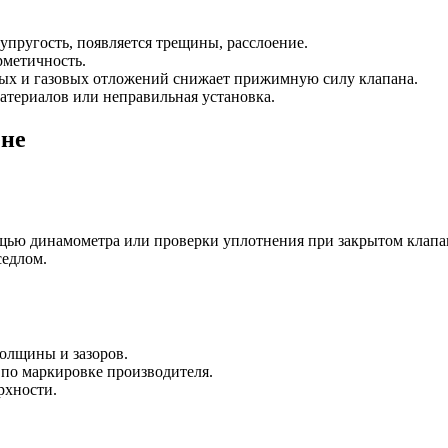
упругость, появляется трещины, расслоение.
рметичность.
ых и газовых отложений снижает прижимную силу клапана.
атериалов или неправильная установка.
ене
щью динамометра или проверки уплотнения при закрытом клапа
седлом.
олщины и зазоров.
по маркировке производителя.
рхности.