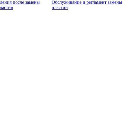
вления после замены
Обслуживание и регламент замены
ластин
пластин