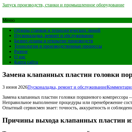
Запуск производств, станки и промышленное оборудование
Меню
Обзоры станков и технологических линий
Пусконаладка, ремонт и обслуживание
Бизнес-планы и открытие производств
Технологии и производственные процессы
Разное
О нас
Карта сайта
Замена клапанных пластин головки по
3 июня 2026
Пусконаладка, ремонт и обслуживание
Комментари
Замена клапанных пластин головки поршневого компрессора —
Неправильное выполнение процедуры или пренебрежение состо
Опытный сервисмен знает: точность, аккуратность и соблюдени
Причины выхода клапанных пластин из