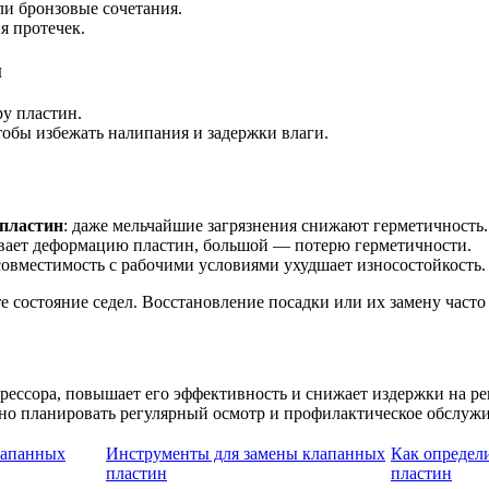
и бронзовые сочетания.
я протечек.
м
у пластин.
обы избежать налипания и задержки влаги.
 пластин
: даже мельчайшие загрязнения снижают герметичность.
ывает деформацию пластин, большой — потерю герметичности.
совместимость с рабочими условиями ухудшает износостойкость.
е состояние седел. Восстановление посадки или их замену часто
рессора, повышает его эффективность и снижает издержки на р
но планировать регулярный осмотр и профилактическое обслужи
лапанных
Инструменты для замены клапанных
Как определ
пластин
пластин