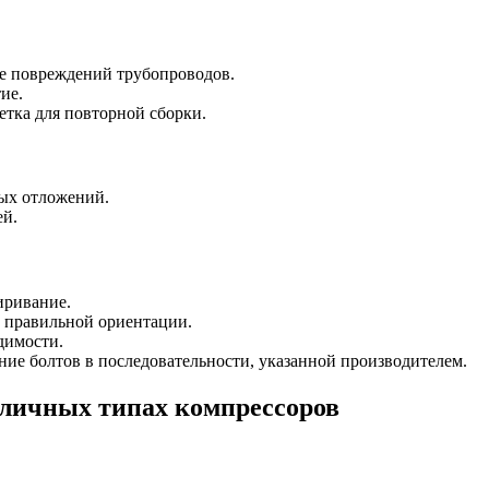
е повреждений трубопроводов.
ие.
тка для повторной сборки.
ных отложений.
ей.
иривание.
 правильной ориентации.
димости.
ие болтов в последовательности, указанной производителем.
зличных типах компрессоров