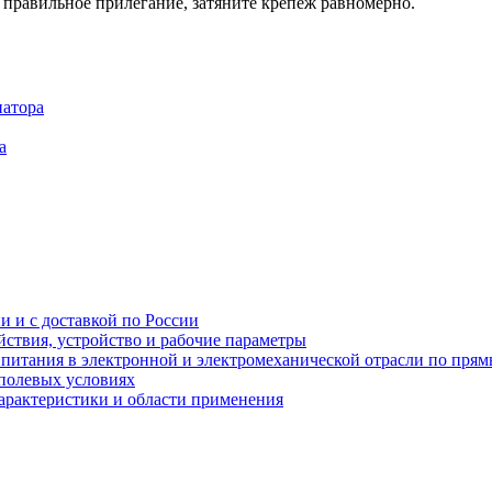
 правильное прилегание, затяните крепеж равномерно.
иатора
а
и и с доставкой по России
ствия, устройство и рабочие параметры
 питания в электронной и электромеханической отрасли по пря
полевых условиях
характеристики и области применения