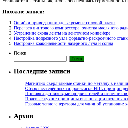
Установите пластины так, чтобы обеспечилась герметичность и
Похожие записи:
Ошибки привода шпинделя: ремонт силовой платы
Перегрев винтового компрессора: очистка масляного рад
Устранение схода ленты на ленточном конвейере
Настройка подрезного узла форматно-раскроечного станк
Настройка коаксиальности лазерного луча и сопла
Поиск
Поиск
Последние записи
Магнитно-сверлильные станки по металлу в наличи
Обзор шестерённых гидронасосов НШ: принцип дей
Поставки датчиков, микродвигателей и источников
Полевые кухни: принципы организации питания в 
Газовые теплогенераторы для уличной установки: 
Архив