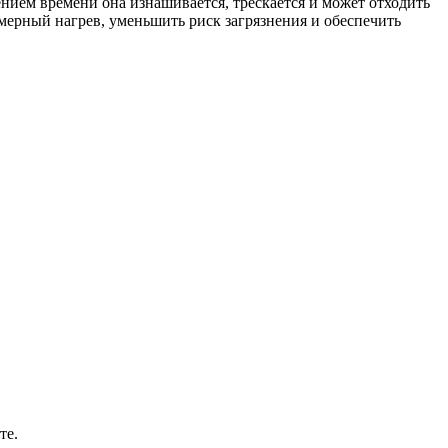
ием времени она изнашивается, трескается и может отходить
омерный нагрев, уменьшить риск загрязнения и обеспечить
те.