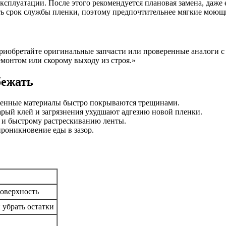
ксплуатации. После этого рекомендуется плановая замена, даже 
ь срок службы пленки, поэтому предпочтительнее мягкие моющи
иобретайте оригинальные запчасти или проверенные аналоги с
емонтом или скорому выходу из строя.»
бежать
венные материалы быстро покрываются трещинами.
рый клей и загрязнения ухудшают адгезию новой пленки.
и быстрому растрескиванию ленты.
роникновение еды в зазор.
поверхность
 убрать остатки