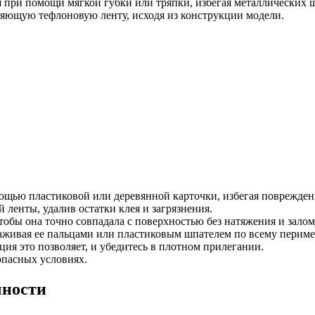
 при помощи мягкой губки или тряпки, избегая металлических щ
яющую тефлоновую ленту, исходя из конструкции модели.
мощью пластиковой или деревянной карточки, избегая поврежде
 ленты, удалив остатки клея и загрязнения.
чтобы она точно совпадала с поверхностью без натяжения и залом
лаживая ее пальцами или пластиковым шпателем по всему перимет
ция это позволяет, и убедитесь в плотном прилегании.
опасных условиях.
чности