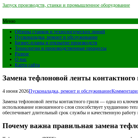
Запуск производств, станки и промышленное оборудование
Меню
Обзоры станков и технологических линий
Пусконаладка, ремонт и обслуживание
Бизнес-планы и открытие производств
Технологии и производственные процессы
Разное
О нас
Карта сайта
Замена тефлоновой ленты контактного 
4 июня 2026
Пусконаладка, ремонт и обслуживание
Комментари
Замена тефлоновой ленты контактного гриля — одна из ключе
использование изношенного слоя способствует ухудшению теп
обеспечивает длительный срок службы и качественную работу
Почему важна правильная замена тефл