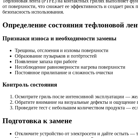
Тефлоновая лента (PTFE) на контактных грилях выполняет фун
от поверхности, что снижает ее эффективность и создает риск 
безопасность использования.
Определение состояния тефлоновой ле
Признаки износа и необходимости замены
Трещины, отслоения и изломы поверхности
Образование пузырьков и потёртостей
Появление запаха при работе
Несоблюдение равномерности нагрева поверхности
Постоянное прилипание и сложность очистки
Контроль состояния
Осмотрите гриль после интенсивной эксплуатации — жел
Обратите внимание на визуальные дефекты и ощущение г
Проведите тест с небольшим количеством продукта — если
Подготовка к замене
Отключите устройство от электросети и дайте остыть — т