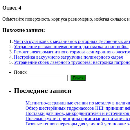
Ответ 4
Обмотайте поверхность корпуса равномерно, избегая складок и
Похожие записи:
Чистка кулачковых механизмов роторных фасовочных ав
Устранение рывков пневмоцилиндра: смазка и настройка
Ремонт электромагнитного тормоза асинхронного электр
Настройка вакуумного загрузчика полимерного сырья
Устранение сбоев лазерного трубореза: настройка патрон
Поиск
Поиск
Последние записи
Магнитно-сверлильные станки по металлу в наличи
Обзор шестерённых гидронасосов НШ: принцип дей
Поставки датчиков, микродвигателей и источников
Полевые кухни: принципы организации питания в 
Газовые теплогенераторы для уличной установки: 