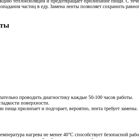
кцию теплоизоляции и предотвращает прилипание пищи. С течен
попадания частиц в еду. Замена ленты позволяет сохранить равн
нты
ательно проводить диагностику каждые 50-100 часов работы.
ладкости поверхности.
 пища прилипает и подгорает, вероятно, лента требует замены.
емпература нагрева не менее 40°C способствует безопасной рабо