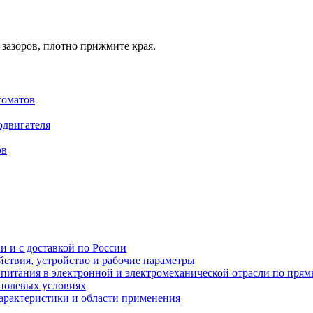
 зазоров, плотно прижмите края.
томатов
одвигателя
ов
и и с доставкой по России
ствия, устройство и рабочие параметры
 питания в электронной и электромеханической отрасли по пря
полевых условиях
характеристики и области применения