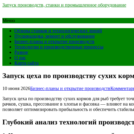
Запуск производств, станки и промышленное оборудование
Меню
Обзоры станков и технологических линий
Пусконаладка, ремонт и обслуживание
Бизнес-планы и открытие производств
Технологии и производственные процессы
Разное
О нас
Карта сайта
Запуск цеха по производству сухих кор
10 июня 2026
Бизнес-планы и открытие производств
Комментари
Запуск цеха по производству сухих кормов для рыб требует т
рачков, сушка, прессование в хлопья и фасовка — влияют на к
позволяет оптимизировать прибыльность и обеспечить стабиль
Глубокий анализ технологий производс