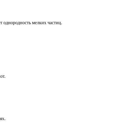
т однородность мелких частиц.
от.
ях.