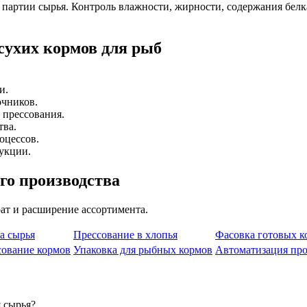
партии сырья. Контроль влажности, жирности, содержания белк
 сухих кормов для рыб
и.
очников.
 прессования.
тва.
оцессов.
укции.
го производства
рат и расширение ассортимента.
а сырья
Прессование в хлопья
Фасовка готовых к
сование кормов
Упаковка для рыбных кормов
Автоматизация про
 сырья?