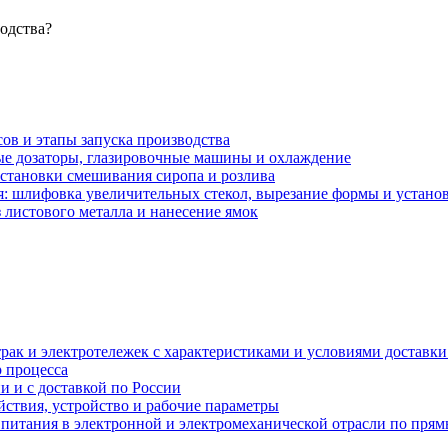
водства?
сов и этапы запуска производства
ые дозаторы, глазировочные машины и охлаждение
установки смешивания сиропа и розлива
: шлифовка увеличительных стекол, вырезание формы и установ
 листового металла и нанесение ямок
рак и электротележек с характеристиками и условиями доставки 
р процесса
и и с доставкой по России
ствия, устройство и рабочие параметры
 питания в электронной и электромеханической отрасли по пря