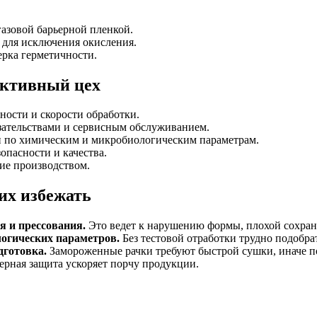
азовой барьерной пленкой.
n для исключения окисления.
рка герметичности.
ективный цех
ности и скорости обработки.
зательствами и сервисным обслуживанием.
и по химическим и микробиологическим параметрам.
пасности и качества.
ие производством.
их избежать
я и прессования.
Это ведет к нарушению формы, плохой сохран
огических параметров.
Без тестовой отработки трудно подобр
дготовка.
Замороженные рачки требуют быстрой сушки, иначе по
ерная защита ускоряет порчу продукции.