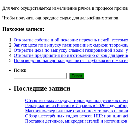
Для чего осуществляется измельчение рачков в процессе произ
Чтобы получить однородное сырье для дальнейших этапов.
Похожие записи:
Открытие собственной пекарни: перечень печей, тестоме
Запуск цеха по выпуску глазированных сырков: творожн
Открытие цеха по выпуску сладкой газированной воды: 
Открытие предприятия по изготовлению очков для зрения
Производство наперстков для шитья: глубокая вытяжка из
Поиск
Поиск
Последние записи
Обзор тяговых аккумуляторов для погрузчиков ричт
Репатриация из России в Израиль в 2026 году: обзо
Магнитно-сверлильные станки по металлу в наличи
Обзор шестерённых гидронасосов НШ: принцип дей
Поставки датчиков, микродвигателей и источников