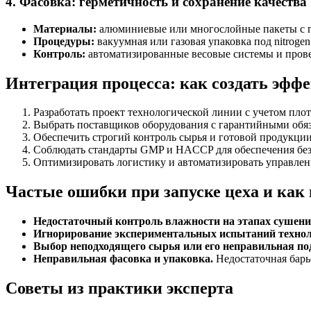
4. Фасовка: герметичность и сохранение качества
Материалы:
алюминиевые или многослойные пакеты с г
Процедуры:
вакуумная или газовая упаковка под nitroge
Контроль:
автоматизированные весовые системы и прове
Интеграция процесса: как создать эфф
Разработать проект технологической линии с учетом плот
Выбрать поставщиков оборудования с гарантийными обя
Обеспечить строгий контроль сырья и готовой продукци
Соблюдать стандарты GMP и HACCP для обеспечения безо
Оптимизировать логистику и автоматизировать управлен
Частые ошибки при запуске цеха и как 
Недостаточный контроль влажности на этапах сушени
Игнорирование экспериментальных испытаний технол
Выбор неподходящего сырья или его неправильная по
Неправильная фасовка и упаковка.
Недостаточная барь
Советы из практики эксперта