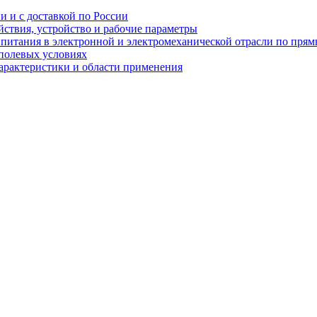
и и с доставкой по России
ствия, устройство и рабочие параметры
 питания в электронной и электромеханической отрасли по пря
полевых условиях
характеристики и области применения