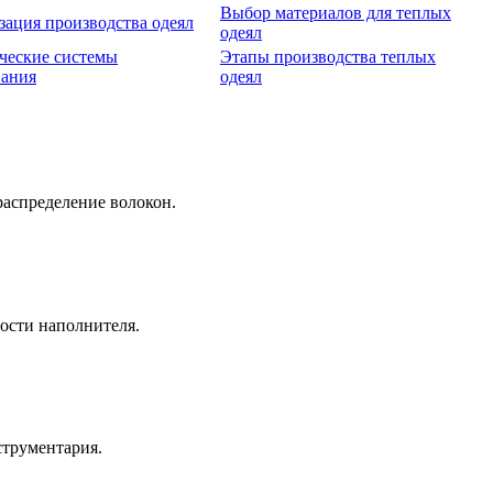
Выбор материалов для теплых
ация производства одеял
одеял
ческие системы
Этапы производства теплых
вания
одеял
аспределение волокон.
ости наполнителя.
струментария.