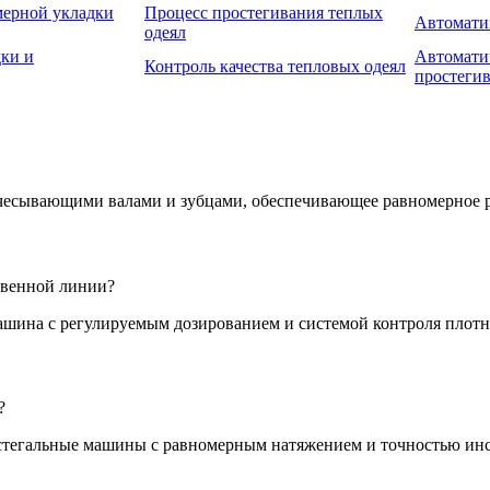
ерной укладки
Процесс простегивания теплых
Автоматиз
одеял
ки и
Автомати
Контроль качества тепловых одеял
простеги
чесывающими валами и зубцами, обеспечивающее равномерное р
твенной линии?
ашина с регулируемым дозированием и системой контроля плотн
?
 стегальные машины с равномерным натяжением и точностью ин