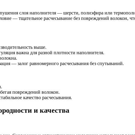
ушения слоя наполнителя — шерсти, полиэфира или термополиэ
ловие — тщательное расчесывание без повреждений волокон, чт
изводительность выше.
гуляция важна для разной плотности наполнителя.
волокна.
ация — залог равномерного расчесывания без спутываний.
.
збегая повреждений волокон.
табильное качество расчесывания.
ородности и качества