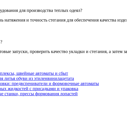
удования для производства теплых одеял?
 натяжения и точность стегания для обеспечения качества изде
н?
овые запуски, проверить качество укладки и стегания, а затем 
мплексы, швейные автоматы и сбыт
я литья обуви из этиленвинилацетата
ковки: предвспениватели и формовочные автоматы
вых жидкостей с присадками и упаковка
е станки, прессы формования лопастей