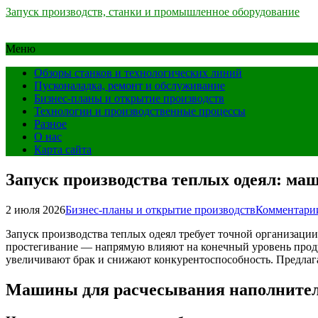
Запуск производств, станки и промышленное оборудование
Меню
Обзоры станков и технологических линий
Пусконаладка, ремонт и обслуживание
Бизнес-планы и открытие производств
Технологии и производственные процессы
Разное
О нас
Карта сайта
Запуск производства теплых одеял: ма
2 июля 2026
Бизнес-планы и открытие производств
Комментарии
Запуск производства теплых одеял требует точной организаци
простегивание — напрямую влияют на конечный уровень проду
увеличивают брак и снижают конкурентоспособность. Предлаг
Машины для расчесывания наполнител