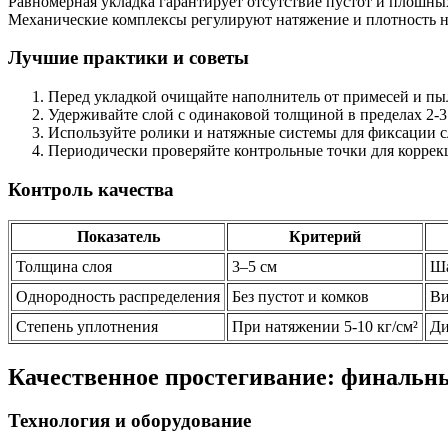
Равномерная укладка гарантирует отсутствие пустот и плошн
Механические комплексы регулируют натяжение и плотность на
Лучшие практики и советы
Перед укладкой очищайте наполнитель от примесей и пы
Удерживайте слой с одинаковой толщиной в пределах 2-3
Используйте ролики и натяжные системы для фиксации с
Периодически проверяйте контрольные точки для коррек
Контроль качества
Показатель
Критерий
Толщина слоя
3–5 см
Ша
Однородность распределения
Без пустот и комков
Ви
Степень уплотнения
При натяжении 5-10 кг/см²
Ди
Качественное простегивание: финальн
Технология и оборудование