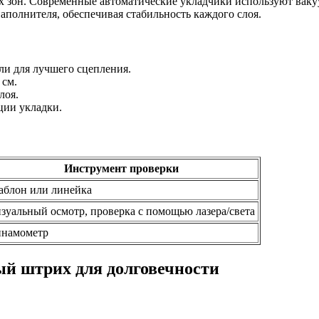
ых зон. Современные автоматические укладчики используют вак
полнителя, обеспечивая стабильность каждого слоя.
ли для лучшего сцепления.
 см.
лоя.
ции укладки.
Инструмент проверки
блон или линейка
зуальный осмотр, проверка с помощью лазера/света
намометр
ый штрих для долговечности