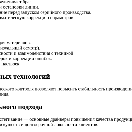
еличивает брак.
 остановки линии.
ние перед запуском серийного производства.
оматическую коррекцию параметров.
ля материалов.
визуальный осмотр).
сности и взаимодействия с техникой.
ерок и коррекции ошибок.
 настроек.
ных технологий
ческого контроля позволяют повысить стабильность производст
енда.
ного подхода
ростегивание — основные драйверы повышения качества продукц
имуществ и долгосрочной лояльности клиентов.