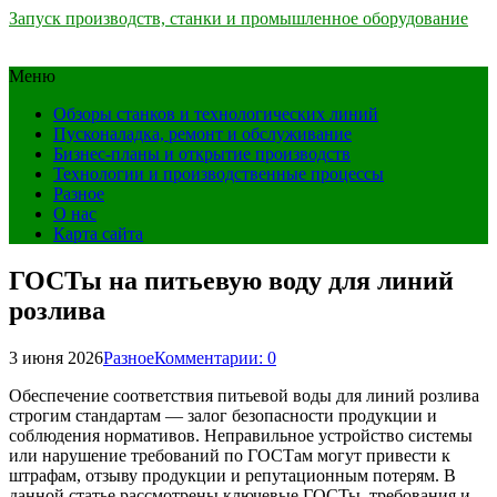
Запуск производств, станки и промышленное оборудование
Меню
Обзоры станков и технологических линий
Пусконаладка, ремонт и обслуживание
Бизнес-планы и открытие производств
Технологии и производственные процессы
Разное
О нас
Карта сайта
ГОСТы на питьевую воду для линий
розлива
3 июня 2026
Разное
Комментарии: 0
Обеспечение соответствия питьевой воды для линий розлива
строгим стандартам — залог безопасности продукции и
соблюдения нормативов. Неправильное устройство системы
или нарушение требований по ГОСТам могут привести к
штрафам, отзыву продукции и репутационным потерям. В
данной статье рассмотрены ключевые ГОСТы, требования и