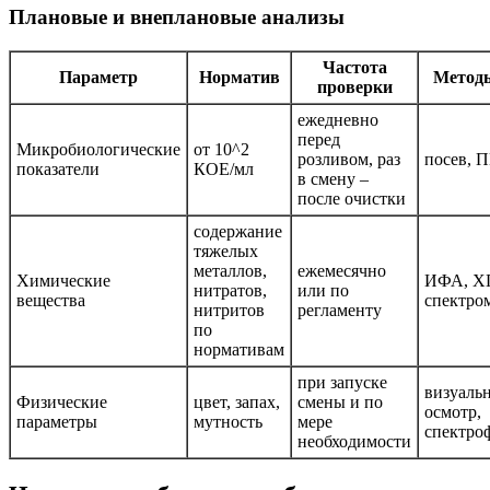
Плановые и внеплановые анализы
Частота
Параметр
Норматив
Методы
проверки
ежедневно
перед
Микробиологические
от 10^2
розливом, раз
посев, 
показатели
КОЕ/мл
в смену –
после очистки
содержание
тяжелых
металлов,
ежемесячно
Химические
ИФА, Х
нитратов,
или по
вещества
спектро
нитритов
регламенту
по
нормативам
при запуске
визуаль
Физические
цвет, запах,
смены и по
осмотр,
параметры
мутность
мере
спектро
необходимости