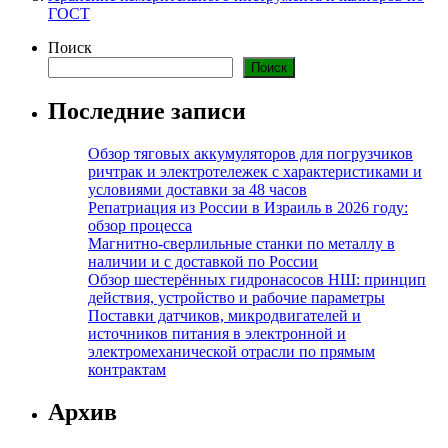
ГОСТ
Поиск
Поиск
Последние записи
Обзор тяговых аккумуляторов для погрузчиков
ричтрак и электротележек с характеристиками и
условиями доставки за 48 часов
Репатриация из России в Израиль в 2026 году:
обзор процесса
Магнитно-сверлильные станки по металлу в
наличии и с доставкой по России
Обзор шестерённых гидронасосов НШ: принцип
действия, устройство и рабочие параметры
Поставки датчиков, микродвигателей и
источников питания в электронной и
электромеханической отрасли по прямым
контрактам
Архив