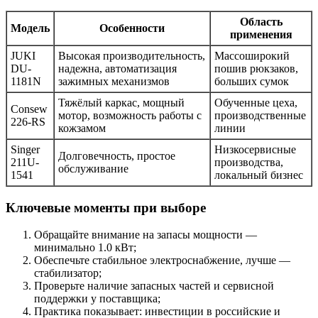
Область
Модель
Особенности
применения
JUKI
Высокая производительность,
Массоширокий
DU-
надежна, автоматизация
пошив рюкзаков,
1181N
зажимных механизмов
больших сумок
Тяжёлый каркас, мощный
Обученные цеха,
Consew
мотор, возможность работы с
производственные
226-RS
кожзамом
линии
Singer
Низкосервисные
Долговечность, простое
211U-
производства,
обслуживание
1541
локальный бизнес
Ключевые моменты при выборе
Обращайте внимание на запасы мощности —
минимально 1.0 кВт;
Обеспечьте стабильное электроснабжение, лучше —
стабилизатор;
Проверьте наличие запасных частей и сервисной
поддержки у поставщика;
Практика показывает: инвестиции в российские и