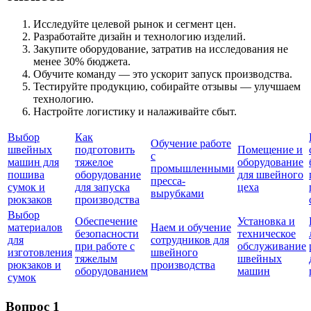
Исследуйте целевой рынок и сегмент цен.
Разработайте дизайн и технологию изделий.
Закупите оборудование, затратив на исследования не
менее 30% бюджета.
Обучите команду — это ускорит запуск производства.
Тестируйте продукцию, собирайте отзывы — улучшаем
технологию.
Настройте логистику и налаживайте сбыт.
Выбор
Как
Обучение работе
швейных
подготовить
Помещение и
с
машин для
тяжелое
оборудование
промышленными
пошива
оборудование
для швейного
пресса-
сумок и
для запуска
цеха
вырубками
рюкзаков
производства
Выбор
Обеспечение
Установка и
материалов
Наем и обучение
безопасности
техническое
для
сотрудников для
при работе с
обслуживание
изготовления
швейного
тяжелым
швейных
рюкзаков и
производства
оборудованием
машин
сумок
Вопрос 1