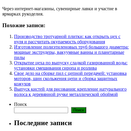
Через интернет-магазины, сувенирные лавки и участие в
ярмарках рукоделия.
Похожие записи:
Производство тротуарной плитки: как открыть цех с
нуля и рассчитать окупаемость оборудования
Изготовление полиэтиленовых труб большого диаметра:
мощные экструдеры, вакуумные ванны и планетарные
пилы
Открытие цеха по выпуску сладкой газированной воды:
установки смешивания сиропа и розлива
Свое дело на сборке пил с цепной передачей: установка
моторов, шин скольжения цепи и сборка защитных
кожухов
Выпуск кистей для рисования: крепление натурального
волоса к деревянной ручке металлической обоймой
Поиск
Поиск
Последние записи