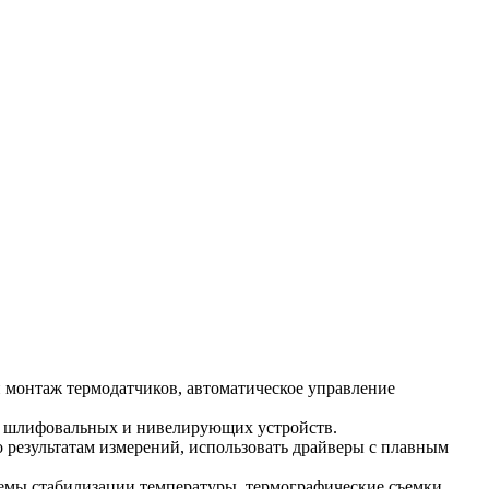
 монтаж термодатчиков, автоматическое управление
ие шлифовальных и нивелирующих устройств.
 результатам измерений, использовать драйверы с плавным
емы стабилизации температуры, термографические съемки.