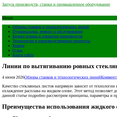
Запуск производств, станки и промышленное оборудование
Меню
Обзоры станков и технологических линий
Пусконаладка, ремонт и обслуживание
Бизнес-планы и открытие производств
Технологии и производственные процессы
Разное
О нас
Карта сайта
Линии по вытягиванию ровных стеклян
4 июня 2026
Обзоры станков и технологических линий
Коммент
Качество стеклянных листов напрямую зависит от технологии 
охлаждение расплава на жидком олове. Этот метод позволяет 
данной статье подробно рассмотрим принципы, параметры и п
Преимущества использования жидкого о