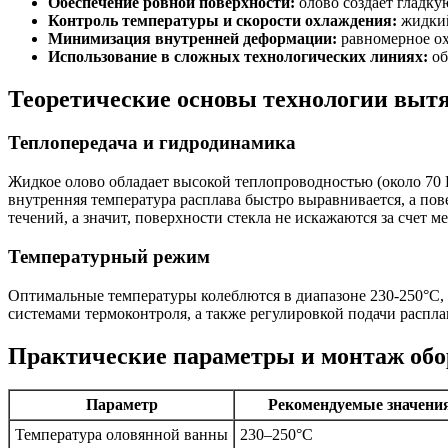
Обеспечение ровной поверхности:
олово создает гладку
Контроль температуры и скорости охлаждения:
жидкий
Минимизация внутренней деформации:
равномерное ох
Использование в сложных технологических линиях:
об
Теоретические основы технологии вытя
Теплопередача и гидродинамика
Жидкое олово обладает высокой теплопроводностью (около 70 В
внутренняя температура расплава быстро выравнивается, а по
течений, а значит, поверхности стекла не искажаются за счет 
Температурный режим
Оптимальные температуры колеблются в диапазоне 230-250°C, 
системами термоконтроля, а также регулировкой подачи распл
Практические параметры и монтаж обо
Параметр
Рекомендуемые значени
Температура оловянной ванны
230–250°C