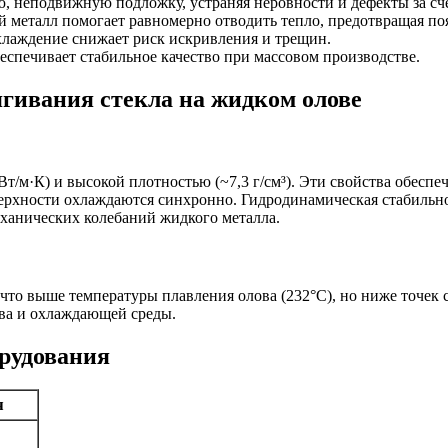
ю, неподвижную подложку, устраняя неровности и дефекты за сч
 металл помогает равномерно отводить тепло, предотвращая по
лаждение снижает риск искривления и трещин.
еспечивает стабильное качество при массовом производстве.
гивания стекла на жидком олове
т/м·К) и высокой плотностью (~7,3 г/см³). Эти свойства обеспе
верхности охлаждаются синхронно. Гидродинамическая стабильн
механических колебаний жидкого металла.
что выше температуры плавления олова (232°C), но ниже точек 
ава и охлаждающей среды.
рудования
я