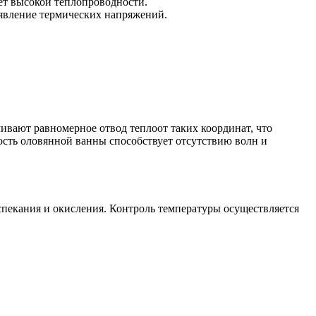
ет высокой теплопроводности.
явление термических напряжений.
чивают равномерное отвод теплоот таких координат, что
ость оловянной ванны способствует отсутствию волн и
спекания и окисления. Контроль температуры осуществляется