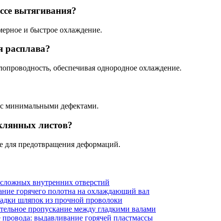
ессе вытягивания?
мерное и быстрое охлаждение.
я расплава?
лопроводность, обеспечивая однородное охлаждение.
 с минимальными дефектами.
еклянных листов?
ве для предотвращения деформаций.
 сложных внутренних отверстий
ание горячего полотна на охлаждающий вал
садки шляпок из прочной проволоки
ательное пропускание между гладкими валами
 провода: выдавливание горячей пластмассы