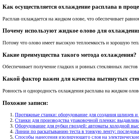
Как осуществляется охлаждение расплава в проц
Расплав охлаждается на жидком олове, что обеспечивает равно
Почему используют жидкое олово для охлаждени
Потому что олово имеет высокую теплоемкость и хорошую теп
Какие преимущества такого метода охлаждения?
Обеспечивает получение гладких и ровных стеклянных листов
Какой фактор важен для качества вытянутых ст
Ровность и однородность охлаждения расплава на жидком оло
Похожие записи:
Протяжные станки: оборудование для создания шлицев и
Станки для производства упаковочной пленки: выдавлив
Оборудование для рубки гвоздей: автоматы холодной вы
Линии по раскатыванию теста в тонкую ленту: последов
Способы нанесения изолирующего слоя на электрические