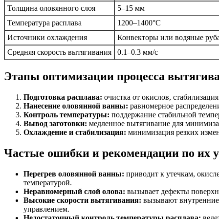
Толщина оловянного слоя
5–15 мм
Температура расплава
1200–1400°C
Источники охлаждения
Конвекторы или водяные руб
Средняя скорость вытягивания
0.1–0.3 мм/с
Этапы оптимизации процесса вытягив
Подготовка расплава:
очистка от окислов, стабилизация
Нанесение оловянной ванны:
равномерное распределени
Контроль температуры:
поддержание стабильной темпер
Вывод заготовки:
медленное вытягивание для минимиза
Охлаждение и стабилизация:
минимизация резких измен
Частые ошибки и рекомендации по их 
Перегрев оловянной ванны:
приводит к утечкам, окисл
температурой.
Неравномерный слой олова:
вызывает дефекты поверхно
Высокие скорости вытягивания:
вызывают внутренние 
управлением.
Недостаточный контроль температуры расплава:
веде