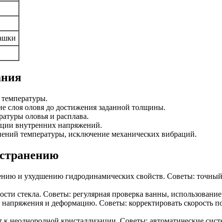
ашки
ания
 температуры.
е слоя оловя до достижения заданной толщины.
атуры оловья и расплава.
ции внутренних напряжений.
ений температуры, исключение механических вибраций.
устранению
ению и ухудшению гидродинамических свойств. Советы: точный
сти стекла. Советы: регулярная проверка ванны, использован
напряжения и деформацию. Советы: корректировать скорость по
т к неоднородной кристаллизации. Советы: автоматические сист