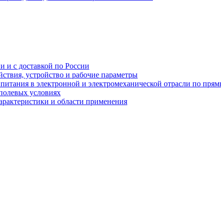
и и с доставкой по России
ствия, устройство и рабочие параметры
 питания в электронной и электромеханической отрасли по пря
полевых условиях
характеристики и области применения