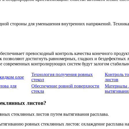
дной стороны для уменьшения внутренних напряжений. Техника
обеспечивает превосходный контроль качества конечного проду
 позволяют достигнуть равномерных, гладких и бездефектных 
ие современных контролирующих систем будут залогом стабильн
Технология получения ровных
Контроль т
жидком олое
стекол
листов
лова для
Обеспечение ровной поверхности
Материалы 
стекла
вытягивани
теклянных листов?
овных стеклянных листов путем вытягивания расплава.