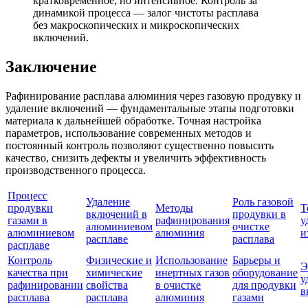
кратковременное, но интенсивное. Контроль за
динамикой процесса — залог чистоты расплава
без макроскопических и микроскопических
включений.
Заключение
Рафинирование расплава алюминия через газовую продувку и
удаление включений — фундаментальные этапы подготовки
материала к дальнейшей обработке. Точная настройка
параметров, использование современных методов и
постоянный контроль позволяют существенно повысить
качество, снизить дефекты и увеличить эффективность
производственного процесса.
Процесс
Удаление
Роль газовой
продувки
Методы
Т
включений в
продувки в
газами в
рафинирования
у
алюминиевом
очистке
алюминиевом
алюминия
и
расплаве
расплава
расплаве
Контроль
Физические и
Использование
Барьеры и
Э
качества при
химические
инертных газов
оборудование
у
рафинировании
свойства
в очистке
для продувки
в
расплава
расплава
алюминия
газами