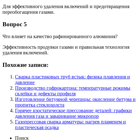
Для эффективного удаления включений и предотвращения
переобогащения газами.
Вопрос 5
Что влияет на качество рафинированного алюминия?
Эффективность продувки газами и правильная технология
удаления включений.
Похожие записи:
Сварка пластиковых труб встык: физика плавления и
давление
Производство гофрокартона: температурные режимы
склейки и дефекты профиля
Изготовление битумной черепицы: окисление битума и
пропитка стеклохолста
Горячее изостатическое прессование деталей: графики
давления газа и заваривание микропор
Газопрессовая сварка арматуры: нагрев пламенем и
пластическая осадка
Поиск