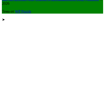
2026
Тема от
WP Puzzle
➤