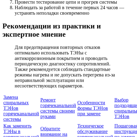
Провести тестирование цепи и прогрев системы
Наблюдать за работой в течение первых 24 часов —
устранять неполадки своевременно
Рекомендации из практики и
экспертное мнение
Для предотвращения повторных отказов
оптимально использовать ТЭНы с
антикоррозионным покрытием и проводить
периодическую диагностику сопротивлений.
Также рекомендуется соблюдать стандартные
режимы нагрева и не допускать перегрева из-за
неправильной эксплуатации или
несоответствующих параметров.
Замена
Ремонт
Выбор
спиральных
Особенности
горячеканальной
подходящ
ТЭНов
формы ТЭНов
системы своими
спиральн
горячеканальной
при замене
руками
ТЭНов
системы
Как заменить
Техническое
Пошагова
Обратите
ТЭНы в
обслуживание
инструкци
внимание на
горячеканальной
горячеканальной
по замене