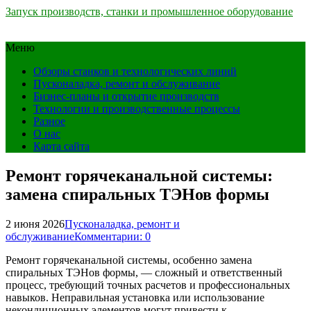
Запуск производств, станки и промышленное оборудование
Меню
Обзоры станков и технологических линий
Пусконаладка, ремонт и обслуживание
Бизнес-планы и открытие производств
Технологии и производственные процессы
Разное
О нас
Карта сайта
Ремонт горячеканальной системы:
замена спиральных ТЭНов формы
2 июня 2026
Пусконаладка, ремонт и
обслуживание
Комментарии: 0
Ремонт горячеканальной системы, особенно замена
спиральных ТЭНов формы, — сложный и ответственный
процесс, требующий точных расчетов и профессиональных
навыков. Неправильная установка или использование
некондиционных элементов могут привести к