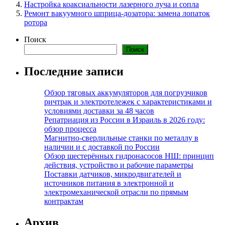
Настройка коаксиальности лазерного луча и сопла
Ремонт вакуумного шприца-дозатора: замена лопаток
ротора
Поиск
Поиск
Последние записи
Обзор тяговых аккумуляторов для погрузчиков
ричтрак и электротележек с характеристиками и
условиями доставки за 48 часов
Репатриация из России в Израиль в 2026 году:
обзор процесса
Магнитно-сверлильные станки по металлу в
наличии и с доставкой по России
Обзор шестерённых гидронасосов НШ: принцип
действия, устройство и рабочие параметры
Поставки датчиков, микродвигателей и
источников питания в электронной и
электромеханической отрасли по прямым
контрактам
Архив