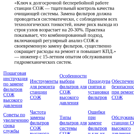
«Ключ к долгосрочной бесперебойной работе
станции СОЖ — тщательный контроль качества
очищающей системы. Замена фильтров должна
проводиться систематически, с соблюдением всех
технологических тонкостей, иначе риск выхода из
строя узлов возрастает на 20-30%. Практика
показывает, что комбинированный подход,
включающий регулярный анализ СОЖ и
своевременную замену фильтров, существенно
сокращает расходы на ремонт и повышает КПД.»
— инженер с 15-летним опытом обслуживания
гидромеханических систем.
Пошаговая
Особенности
инструкция
Инструменты
выбора
Процедура
Обеспечен
по замене
для ремонта
фильтров для
снятия и
безопасно
фильтров
станции
СОЖ
установки
при ремон
СОЖ
СОЖ
высокого
фильтров
СОЖ
высокого
давления
давления
Частота
Ошибки
Советы по
замены
Типы
при
Обслужив
увеличению
фильтров
фильтров для
замене
станции 
срока
СОЖ
системы
фильтров
высокого
службы
высокого
СОЖ
и как их
давления