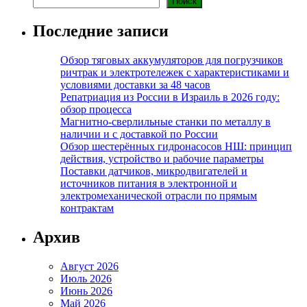
Поиск
Последние записи
Обзор тяговых аккумуляторов для погрузчиков
ричтрак и электротележек с характеристиками и
условиями доставки за 48 часов
Репатриация из России в Израиль в 2026 году:
обзор процесса
Магнитно-сверлильные станки по металлу в
наличии и с доставкой по России
Обзор шестерённых гидронасосов НШ: принцип
действия, устройство и рабочие параметры
Поставки датчиков, микродвигателей и
источников питания в электронной и
электромеханической отрасли по прямым
контрактам
Архив
Август 2026
Июль 2026
Июнь 2026
Май 2026