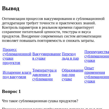
Вывод
Оптимизация процессов вакуумирования и сублимационной
дегидратации требует точности и практических знаний.
Контроль параметров в реальном времени гарантирует
сохранение питательной ценности, текстуры и вкуса
продуктов. Внедрение современных систем автоматизации
позволяет повышать повторяемость и снижать затраты.
Процесс
Преимуществ
сублимационной
Вакуумирование
Переход
сублимацион
сушки
в сушке
льда в пар
сушки
продуктов
Опыт
Температура и
Образование
Испарение влаги
применения
давление в
пар при
под вакуумом
сублимацион
сублимации
сушке
сушки
Вопрос 1
Что такое сублимационная сушка продуктов?