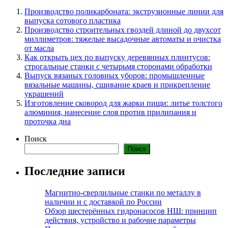
Производство поликарбоната: экструзионные линии для
выпуска сотового пластика
Производство строительных гвоздей длиной до двухсот
миллиметров: тяжелые высадочные автоматы и очистка
от масла
Как открыть цех по выпуску деревянных плинтусов:
строгальные станки с четырьмя сторонами обработки
Выпуск вязаных головных уборов: промышленные
вязальные машины, сшивание краев и прикрепление
украшений
Изготовление сковород для жарки пищи: литье толстого
алюминия, нанесение слоя против прилипания и
проточка дна
Поиск
Поиск
Последние записи
Магнитно-сверлильные станки по металлу в
наличии и с доставкой по России
Обзор шестерённых гидронасосов НШ: принцип
действия, устройство и рабочие параметры