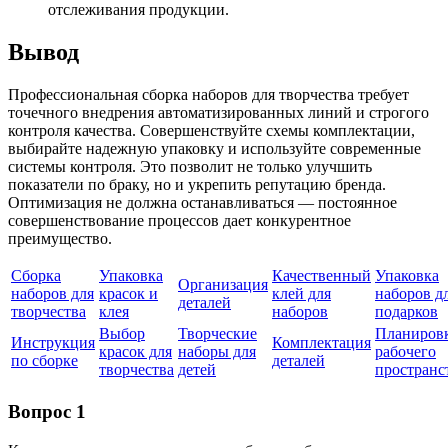
отслеживания продукции.
Вывод
Профессиональная сборка наборов для творчества требует
точечного внедрения автоматизированных линий и строгого
контроля качества. Совершенствуйте схемы комплектации,
выбирайте надежную упаковку и используйте современные
системы контроля. Это позволит не только улучшить
показатели по браку, но и укрепить репутацию бренда.
Оптимизация не должна останавливаться — постоянное
совершенствование процессов дает конкурентное
преимущество.
Сборка
Упаковка
Качественный
Упаковка
Организация
наборов для
красок и
клей для
наборов д
деталей
творчества
клея
наборов
подарков
Выбор
Творческие
Планиров
Инструкция
Комплектация
красок для
наборы для
рабочего
по сборке
деталей
творчества
детей
пространс
Вопрос 1