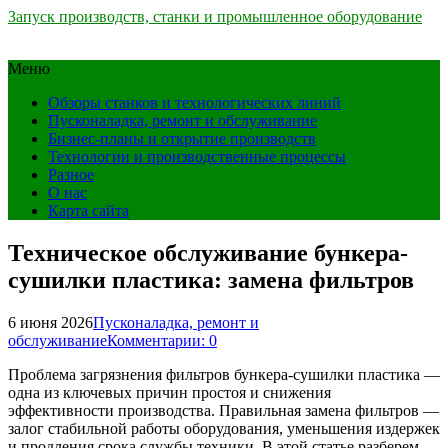
Запуск производств, станки и промышленное оборудование
Меню
Обзоры станков и технологических линий
Пусконаладка, ремонт и обслуживание
Бизнес-планы и открытие производств
Технологии и производственные процессы
Разное
О нас
Карта сайта
Техническое обслуживание бункера-
сушилки пластика: замена фильтров
6 июня 2026
Пусконаладка, ремонт и
обслуживание
Комментарии: 0
Проблема загрязнения фильтров бункера-сушилки пластика —
одна из ключевых причин простоя и снижения
эффективности производства. Правильная замена фильтров —
залог стабильной работы оборудования, уменьшения издержек
и продления срока службы техники. В этой статье разберем