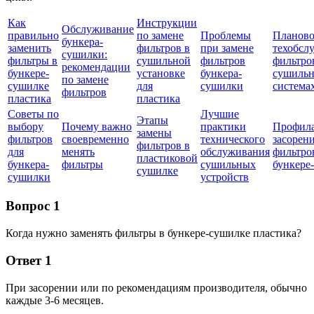
Как
Инструкции
Обслуживание
правильно
по замене
Проблемы
Планово
бункера-
заменить
фильтров в
при замене
техобсл
сушилки:
фильтры в
сушильной
фильтров
фильтро
рекомендации
бункере-
установке
бункера-
сушиль
по замене
сушилке
для
сушилки
система
фильтров
пластика
пластика
Советы по
Лучшие
Этапы
выбору
Почему важно
практики
Профила
замены
фильтров
своевременно
технического
засорен
фильтров в
для
менять
обслуживания
фильтро
пластиковой
бункера-
фильтры
сушильных
бункере
сушилке
сушилки
устройств
Вопрос 1
Когда нужно заменять фильтры в бункере-сушилке пластика?
Ответ 1
При засорении или по рекомендациям производителя, обычно
каждые 3-6 месяцев.