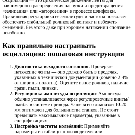
Осцилляция — это циклическое движение ленты для
равномерного распределения нагрузки и предотвращения
«залипания» или «заторозания» в процессе шлифовки.
Правильная регулировка её амплитуды и частоты позволяет
обеспечить стабильный роликовый контакт и избежать
смещений. Без этого даже при хорошем натяжении сползание
неизбежно.
Как правильно настраивать
осцилляцию: пошаговая инструкция
Диагностика исходного состояния
: Проверьте
натяжение ленты — оно должно быть в пределах,
указанных в технической документации (обычно 2-4%
от ширины полотна). Оцените износ роликов, наличие
грязи, пыли, линьки.
Регулировка амплитуды осцилляции
: Амплитуда
обычно устанавливается через регулировочные винты/
шайбы в системе привода. Чаще всего диапазон 10-20
мм оптимален для большинства станков. Не стоит
превышать максимальные параметры, указанные в
спецификациях.
Настройка частоты колебаний
: Применяйте
параметры из таблицы производителя или