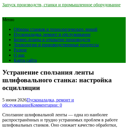
Запуск производств, станки и промышленное оборудование
Меню
Обзоры станков и технологических линий
Пусконаладка, ремонт и обслуживание
Бизнес-планы и открытие производств
Технологии и производственные процессы
Разное
О нас
Карта сайта
Устранение сползания ленты
шлифовального станка: настройка
осцилляции
5 июня 2026
Пусконаладка, ремонт и
обслуживание
Комментарии: 0
Сползание шлифовальной ленты — одна из наиболее
распространённых и трудно устранимых проблем в работе
шлифовальных станков. Оно снижает качество обработки,