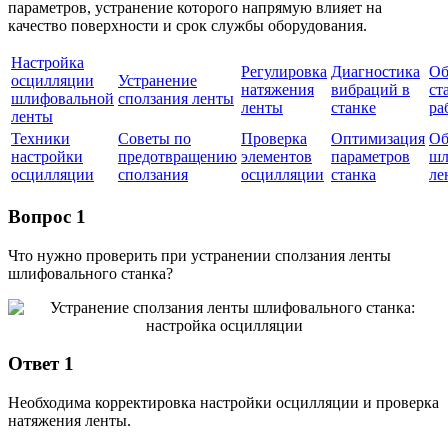
параметров, устранение которого напрямую влияет на
качество поверхности и срок службы оборудования.
Настройка
Регулировка
Диагностика
Об
осцилляции
Устранение
натяжения
вибраций в
ст
шлифовальной
сползания ленты
ленты
станке
ра
ленты
Техники
Советы по
Проверка
Оптимизация
Об
настройки
предотвращению
элементов
параметров
шл
осцилляции
сползания
осцилляции
станка
ле
Вопрос 1
Что нужно проверить при устранении сползания ленты
шлифовального станка?
Ответ 1
Необходима корректировка настройки осцилляции и проверка
натяжения ленты.