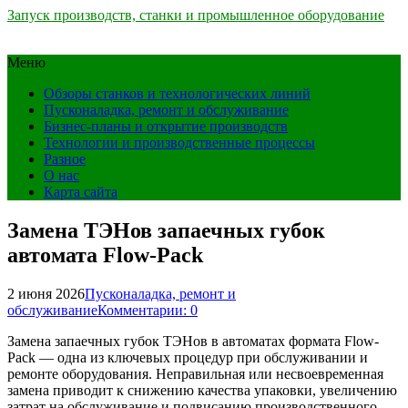
Запуск производств, станки и промышленное оборудование
Меню
Обзоры станков и технологических линий
Пусконаладка, ремонт и обслуживание
Бизнес-планы и открытие производств
Технологии и производственные процессы
Разное
О нас
Карта сайта
Замена ТЭНов запаечных губок
автомата Flow-Pack
2 июня 2026
Пусконаладка, ремонт и
обслуживание
Комментарии: 0
Замена запаечных губок ТЭНов в автоматах формата Flow-
Pack — одна из ключевых процедур при обслуживании и
ремонте оборудования. Неправильная или несвоевременная
замена приводит к снижению качества упаковки, увеличению
затрат на обслуживание и подвисанию производственного