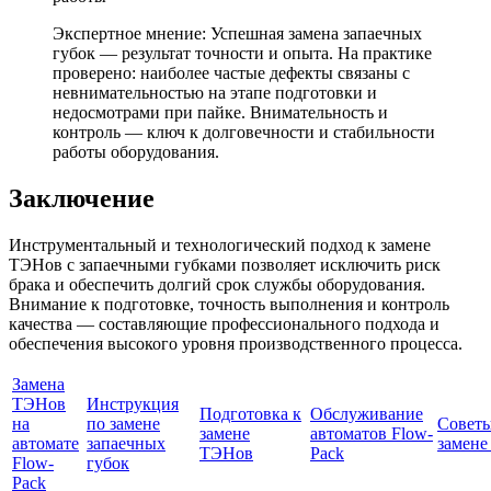
Экспертное мнение: Успешная замена запаечных
губок — результат точности и опыта. На практике
проверено: наиболее частые дефекты связаны с
невнимательностью на этапе подготовки и
недосмотрами при пайке. Внимательность и
контроль — ключ к долговечности и стабильности
работы оборудования.
Заключение
Инструментальный и технологический подход к замене
ТЭНов с запаечными губками позволяет исключить риск
брака и обеспечить долгий срок службы оборудования.
Внимание к подготовке, точность выполнения и контроль
качества — составляющие профессионального подхода и
обеспечения высокого уровня производственного процесса.
Замена
ТЭНов
Инструкция
Подготовка к
Обслуживание
на
по замене
Советы
замене
автоматов Flow-
автомате
запаечных
замене
ТЭНов
Pack
Flow-
губок
Pack