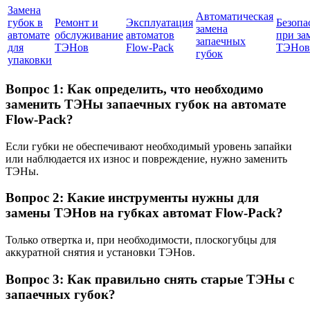
Замена
Автоматическая
губок в
Ремонт и
Эксплуатация
Безопа
замена
автомате
обслуживание
автоматов
при за
запаечных
для
TЭНов
Flow-Pack
ТЭНов
губок
упаковки
Вопрос 1: Как определить, что необходимо
заменить ТЭНы запаечных губок на автомате
Flow-Pack?
Если губки не обеспечивают необходимый уровень запайки
или наблюдается их износ и повреждение, нужно заменить
ТЭНы.
Вопрос 2: Какие инструменты нужны для
замены ТЭНов на губках автомат Flow-Pack?
Только отвертка и, при необходимости, плоскогубцы для
аккуратной снятия и установки ТЭНов.
Вопрос 3: Как правильно снять старые ТЭНы с
запаечных губок?